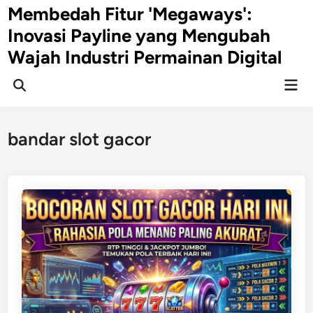
Skip
Membedah Fitur 'Megaways':
to
Inovasi Payline yang Mengubah
content
Wajah Industri Permainan Digital
Mai
Open
Men
Search
bandar slot gacor