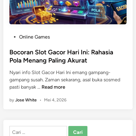
P
Online Games
o
s
Bocoran Slot Gacor Hari Ini: Rahasia
t
Pola Menang Paling Akurat
e
Nyari info Slot Gacor Hari Ini emang gampang-
d
gampang susah. Zaman sekarang, asal buka sosmed
i
B
pasti banyak …
Read more
n
o
by
Jose White
•
Mei 4, 2026
c
o
r
a
Cari
n