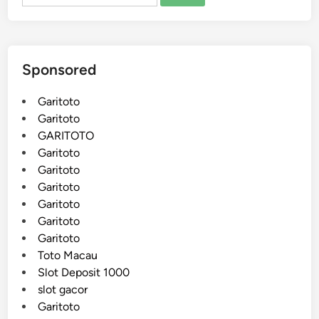
untuk:
S
l
o
t
Sponsored
G
a
Garitoto
c
Garitoto
o
GARITOTO
r
Garitoto
H
Garitoto
a
Garitoto
r
Garitoto
i
Garitoto
I
Garitoto
n
Toto Macau
i
Slot Deposit 1000
:
slot gacor
R
Garitoto
a