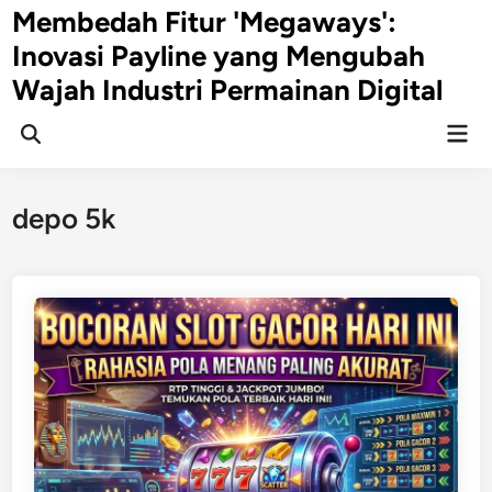
Skip
Membedah Fitur 'Megaways':
to
Inovasi Payline yang Mengubah
content
Wajah Industri Permainan Digital
Mai
Open
Men
Search
depo 5k